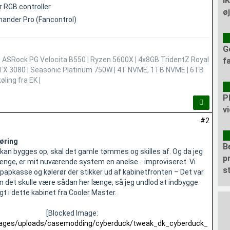
I
 RGB controller
ø
ander Pro (Fancontrol)
G
|
ASRock PG Velocita B550
|
Ryzen 5600X
|
4x8GB TridentZ Royal
f
TX 3080
|
Seasonic Platinum 750W
|
4T NVME, 1TB NVME
|
6TB
øling fra EK
|
P
v
#2
øring
B
kan bygges op, skal det gamle tømmes og skilles af. Og da jeg
p
længe, er mit nuværende system en anelse… improviseret. Vi
s
 papkasse og kølerør der stikker ud af kabinetfronten – Det var
en det skulle være sådan her længe, så jeg undlod at indbygge
t i dette kabinet fra Cooler Master.
[Blocked Image:
images/uploads/casemodding/cyberduck/tweak_dk_cyberduck_