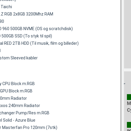
Taichi
ent.Z RGB 2x8GB 3200Mhz RAM
80
 960 500GB NVME (OS og scratchdisk)
00GB SSD (To styk til spil)
al RED 2TB HDD (Til musik, film og billeder)
1
tom Sleeved kabler
y CPU Block m.RGB
 GPU Block m.RGB
0mm Radiator
M
xxos 240mm Radiator
C
changer Pump/Res m.RGB
 Solid - Azure Blue
r Masterfan Pro 120mm (7stk)