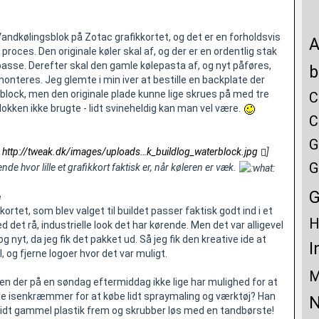
Vandkølingsblok på Zotac grafikkortet, og det er en forholdsvis
oces. Den originale køler skal af, og der er en ordentlig stak
basse. Derefter skal den gamle kølepasta af, og nyt påføres,
b
onteres. Jeg glemte i min iver at bestille en backplate der
 block, men den originale plade kunne lige skrues på med tre
C
okken ikke brugte - lidt svineheldig kan man vel være.
C
G
:
http://tweak.dk/images/uploads…k_buildlog_waterblock.jpg
]
G
de hvor lille et grafikkort faktisk er, når køleren er væk.
G
e
rtet, som blev valget til buildet passer faktisk godt ind i et
H
et rå, industrielle look det har kørende. Men det var alligevel
g nyt, da jeg fik det pakket ud. Så jeg fik den kreative ide at
I
l, og fjerne logoer hvor det var muligt.
M
 der på en søndag eftermiddag ikke lige har mulighed for at
kale isenkræmmer for at købe lidt spraymaling og værktøj? Han
N
lidt gammel plastik frem og skrubber løs med en tandbørste!