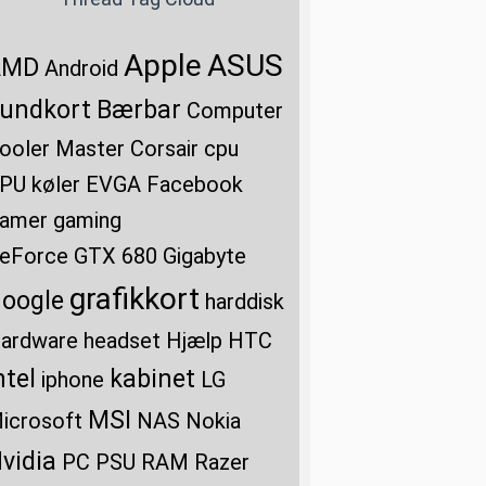
Apple
ASUS
AMD
Android
undkort
Bærbar
Computer
ooler Master
Corsair
cpu
PU køler
EVGA
Facebook
amer
gaming
eForce GTX 680
Gigabyte
grafikkort
oogle
harddisk
ardware
headset
Hjælp
HTC
ntel
kabinet
iphone
LG
MSI
icrosoft
NAS
Nokia
vidia
PC
PSU
RAM
Razer