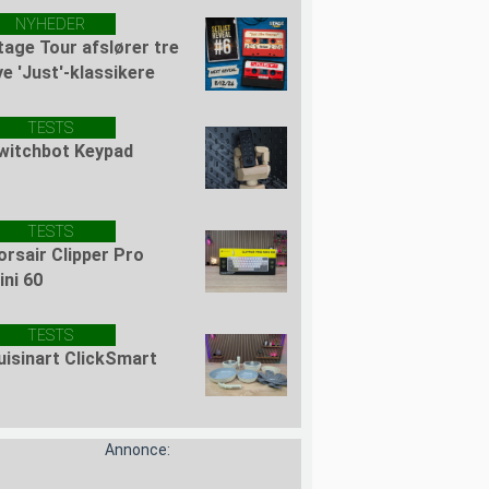
NYHEDER
tage Tour afslører tre
ye 'Just'-klassikere
TESTS
witchbot Keypad
TESTS
orsair Clipper Pro
ini 60
TESTS
uisinart ClickSmart
Annonce: