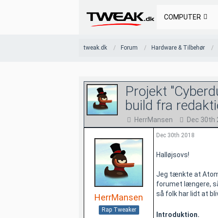
COMPUTER
tweak.dk
Forum
Hardware & Tilbehør
Projekt "Cyberd
build fra redakt
HerrMansen
Dec 30th
Dec 30th 2018
Halløjsovs!
Jeg tænkte at Atom
forumet længere, så
så folk har lidt at bl
HerrMansen
Rap Tweaker
Introduktion.