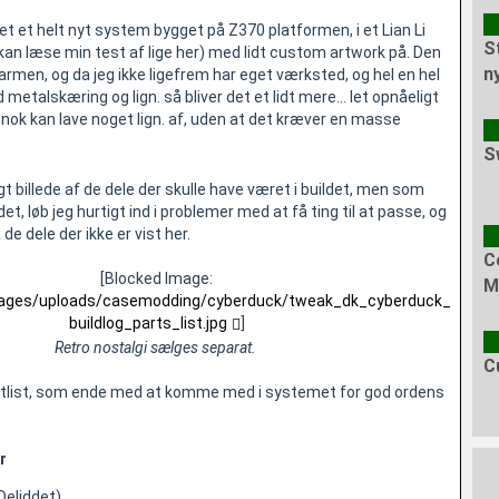
ret et helt nyt system bygget på Z370 platformen, i et Lian Li
S
kan læse min test af lige her) med lidt custom artwork på. Den
n
armen, og da jeg ikke ligefrem har eget værksted, og hel en hel
etalskæring og lign. så bliver det et lidt mere... let opnåeligt
 nok kan lave noget lign. af, uden at det kræver en masse
S
igt billede af de dele der skulle have været i buildet, men som
et, løb jeg hurtigt ind i problemer med at få ting til at passe, og
de dele der ikke er vist her.
C
[Blocked Image:
M
images/uploads/casemodding/cyberduck/tweak_dk_cyberduck_
buildlog_parts_list.jpg
]
Retro nostalgi sælges separat.
C
artlist, som ende med at komme med i systemet for god ordens
r
Deliddet)