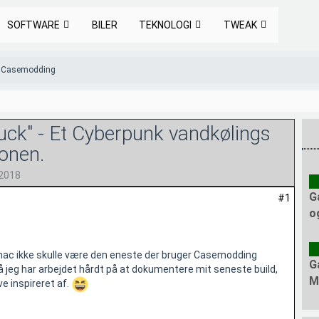
SOFTWARE
BILER
TEKNOLOGI
TWEAK
Casemodding
uck" - Et Cyberpunk vandkølings
ionen.
 2018
G
#1
o
ac ikke skulle være den eneste der bruger Casemodding
G
 jeg har arbejdet hårdt på at dokumentere mit seneste build,
M
ive inspireret af.