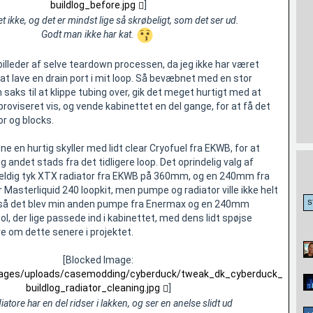
buildlog_before.jpg
]
t ikke, og det er mindst lige så skrøbeligt, som det ser ud.
Godt man ikke har kat.
il billeder af selve teardown processen, da jeg ikke har været
at lave en drain port i mit loop. Så bevæbnet med en stor
 saks til at klippe tubing over, gik det meget hurtigt med at
oviseret vis, og vende kabinettet en del gange, for at få det
or og blocks.
ene en hurtig skyller med lidt clear Cryofuel fra EKWB, for at
 andet stads fra det tidligere loop. Det oprindelig valg af
vældig tyk XTX radiator fra EKWB på 360mm, og en 240mm fra
Masterliquid 240 loopkit, men pumpe og radiator ville ikke helt
, så det blev min anden pumpe fra Enermax og en 240mm
ol, der lige passede ind i kabinettet, med dens lidt spøjse
e om dette senere i projektet.
[Blocked Image:
images/uploads/casemodding/cyberduck/tweak_dk_cyberduck_
buildlog_radiator_cleaning.jpg
]
iatore har en del ridser i lakken, og ser en anelse slidt ud