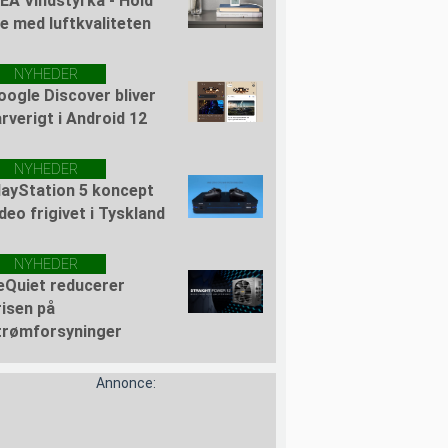
KEA Vindstyrka - Hold
je med luftkvaliteten
NYHEDER
oogle Discover bliver
arverigt i Android 12
NYHEDER
layStation 5 koncept
ideo frigivet i Tyskland
NYHEDER
eQuiet reducerer
risen på
trømforsyninger
Annonce: