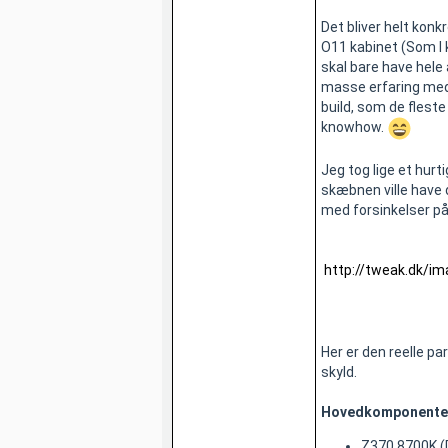
Det bliver helt konk
O11 kabinet (Som I 
skal bare have hele 
masse erfaring med m
build, som de fleste
knowhow.
Jeg tog lige et hurt
skæbnen ville have d
med forsinkelser på 
http://tweak.dk/
Her er den reelle p
skyld.
Hovedkomponente
Z370 8700K (