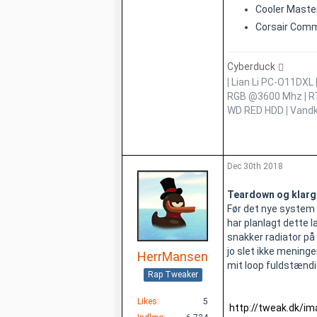
Cooler Master
Corsair Comm
Cyberduck
|
Lian Li PC-O11DXL
RGB @3600 Mhz
|
R
WD RED HDD
|
Vandk
Dec 30th 2018
Teardown og klarg
Før det nye system 
har planlagt dette 
snakker radiator på
jo slet ikke mening
HerrMansen
mit loop fuldstændig
Rap Tweaker
Likes
5
http://tweak.dk/