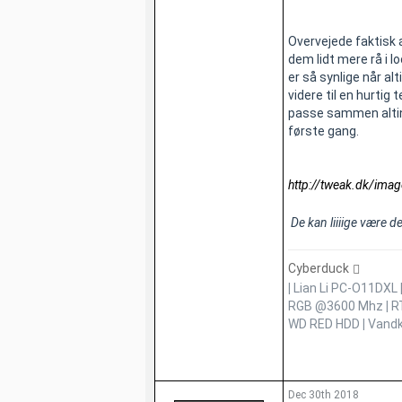
Overvejede faktisk 
dem lidt mere rå i l
er så synlige når al
videre til en hurtig
passe sammen altin
første gang.
http://tweak.dk/im
De kan liiiige være d
Cyberduck
|
Lian Li PC-O11DXL
RGB @3600 Mhz
|
R
WD RED HDD
|
Vandk
Dec 30th 2018