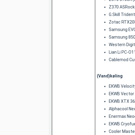
Z370 ASRock 
G.Skill Trid
Zotac RTX20
Samsung EVO
Samsung 850 5
Western Digit
Lian Li PC-O1
Cablemod Cus
(Vand)køling
EKWB Velocit
EKWB Vector
EKWB XTX 36
Alphacool Ne
Enermax Neo
EKWB Cryofuel
Cooler Maste