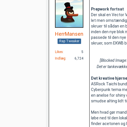
Prepwork fortsat
Der skal en Vector 
let men omstændig pr
skruer til sådan en 
inden den nye blok m
HerrMansen
passede til den nye
Rap Tweaker
skruer, som EKWB bl
Likes
5
Indlæg
6,724
[Blocked Image
Det er tankevækken
Det kreative hjørn
ASRock Taichi bundko
Cyberpunk tema med d
en anelse for shiny o
smudse alting lidt ti
Men hvad gør manden
løbe ned til den lo
finder acetonen og 