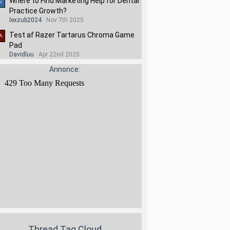
Where to Find Marketing Help for Dental
Practice Growth?
lexzub2024
Nov 7th 2025
Test af Razer Tartarus Chroma Game
Pad
Davidluu
Apr 22nd 2025
Annonce:
Thread Tag Cloud