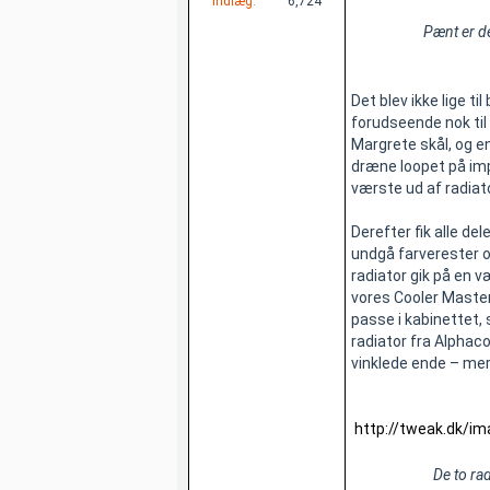
Indlæg
6,724
Pænt er de
Det blev ikke lige t
forudseende nok til 
Margrete skål, og en
dræne loopet på impr
værste ud af radiat
Derefter fik alle del
undgå farverester og
radiator gik på en 
vores Cooler Master 
passe i kabinettet
radiator fra Alphaco
vinklede ende – mer
http://tweak.dk/
De to rad