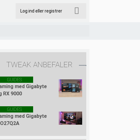
Log ind eller registrer
TWEAK ANBEFALER
GUIDES
aming med Gigabyte
g RX 9000
GUIDES
aming med Gigabyte
O27Q2A