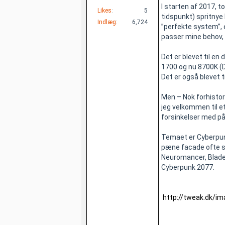
I starten af 2017, t
Likes
5
tidspunkt) spritnye 
Indlæg
6,724
”perfekte system”,
passer mine behov, 
Det er blevet til en
1700 og nu 8700K (De
Det er også blevet t
Men – Nok forhistori
jeg velkommen til et
forsinkelser med på 
Temaet er Cyberpunk
pæne facade ofte sk
Neuromancer, Blade 
Cyberpunk 2077.
http://tweak.dk/