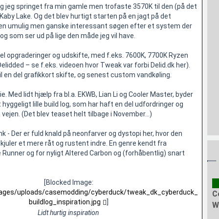
og jeg springet fra min gamle men trofaste 3570K til den (på det
Kaby Lake. Og det blev hurtigt starten på en jagt på det
 en umulig men ganske interessant søgen efter et system der
og som ser ud på lige den måde jeg vil have.
 del opgraderinger og udskifte, med f.eks. 7600K, 7700K Ryzen
lidded – se f.eks. videoen hvor Tweak var forbi Delid.dk her).
il en del grafikkort skifte, og senest custom vandkøling.
e. Med lidt hjælp fra bl.a. EKWB, Lian Li og Cooler Master, byder
 hyggeligt lille build log, som har haft en del udfordringer og
vejen. (Det blev teaset helt tilbage i November…)
 - Der er fuld knald på neonfarver og dystopi her, hvor den
juler et mere råt og rustent indre. En genre kendt fra
Runner og for nyligt Altered Carbon og (forhåbentlig) snart
[Blocked Image:
images/uploads/casemodding/cyberduck/tweak_dk_cyberduck_
C
buildlog_inspiration.jpg
]
W
Lidt hurtig inspiration