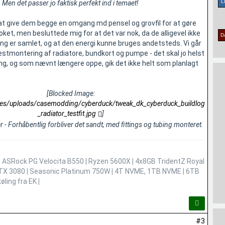
Men det passer jo faktisk perfekt ind i temaet!
at give dem begge en omgang md pensel og grovfil for at gøre
ooket, men besluttede mig for at det var nok, da de alligevel ikke
ting er samlet, og at den energi kunne bruges andetsteds. Vi går
 testmontering af radiatore, bundkort og pumpe - det skal jo helst
g, og som nævnt længere oppe, gik det ikke helt som planlagt
[Blocked Image:
ages/uploads/casemodding/cyberduck/tweak_dk_cyberduck_buildlog
_radiator_testfit.jpg
]
er - Forhåbentlig forbliver det sandt, med fittings og tubing monteret.
|
ASRock PG Velocita B550
|
Ryzen 5600X
|
4x8GB TridentZ Royal
TX 3080
|
Seasonic Platinum 750W
|
4T NVME, 1TB NVME
|
6TB
øling fra EK
|
#3