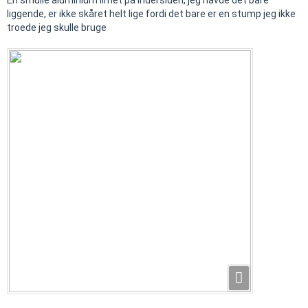
En smulle aluminium limet på indersiden, jeg havde det bare
liggende, er ikke skåret helt lige fordi det bare er en stump jeg ikke
troede jeg skulle bruge