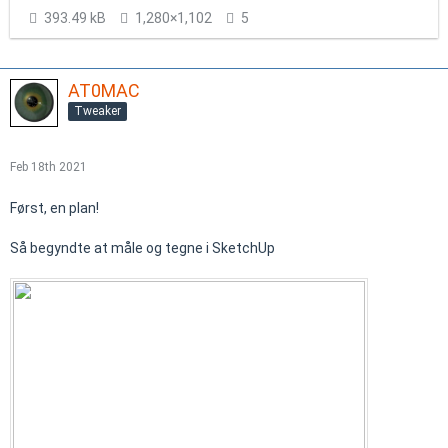
393.49 kB
1,280×1,102
5
AT0MAC
Tweaker
Feb 18th 2021
Først, en plan!
Så begyndte at måle og tegne i SketchUp