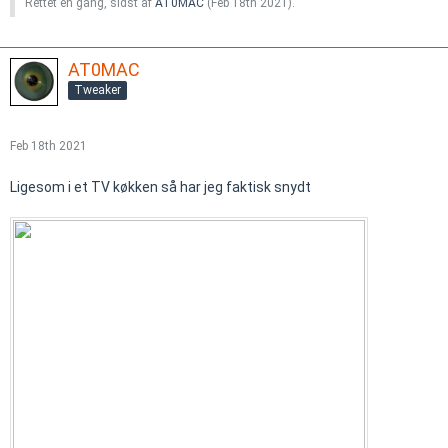
Rettet en gang, sidst af
AT0MAC
(
Feb 18th 2021
).
AT0MAC
Tweaker
Feb 18th 2021
Ligesom i et TV køkken så har jeg faktisk snydt