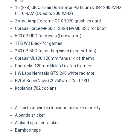
MHz
16 (2x8) GB Corsair Dominator Platinum DDR4 2400MHz
CL10 RAM (OCed to 3000MHz)
Zotac Amp Extreme GTX 1070 graphics card
Corsair Force MP500 120GB NVME SSD for boot
500 GB HDD for media (I draw a lot)
1TB WD Black for games
240 GB SSD for editing video (I do that too)
Corsair ML120 120mm fans (14 of them!)
Phanteks 120mm Halos Lux fan frames
HW Labs Nemesis GTS 240 white radiator
EVGA SuperNova G2 750watt Gold PSU
Koolance 702 coolant
All sorts of wire extensions to make it pretty.
A panda sticker
A blood spatter sticker
Bamboo tape