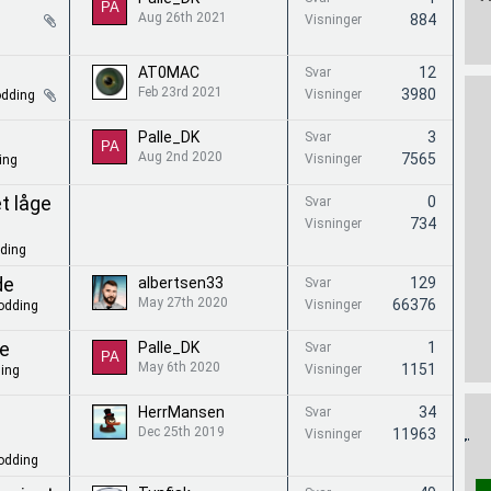
Aug 26th 2021
884
Visninger
AT0MAC
12
Svar
Feb 23rd 2021
3980
Visninger
dding
Palle_DK
3
Svar
Aug 2nd 2020
7565
Visninger
ing
t låge
0
Svar
734
Visninger
ding
de
albertsen33
129
Svar
May 27th 2020
66376
Visninger
dding
ve
Palle_DK
1
Svar
May 6th 2020
1151
Visninger
ing
-
HerrMansen
34
Svar
Dec 25th 2019
11963
Visninger
dding