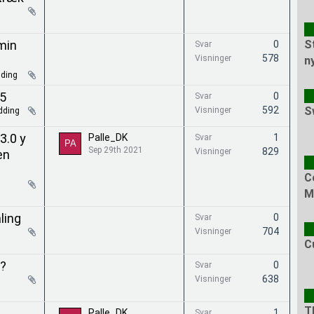
min
S
0
Svar
578
Visninger
n
ding
5
0
Svar
592
S
Visninger
ding
3.0 y
Palle_DK
1
Svar
Sep 29th 2021
829
Visninger
en
C
M
ling
0
Svar
704
Visninger
C
"?
0
Svar
638
Visninger
T
Palle_DK
1
Svar