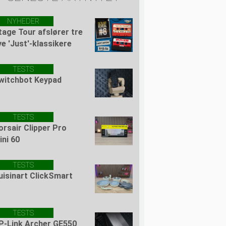
NYHEDER
tage Tour afslører tre
ye 'Just'-klassikere
TESTS
witchbot Keypad
TESTS
orsair Clipper Pro
ini 60
TESTS
uisinart ClickSmart
TESTS
P-Link Archer GE550