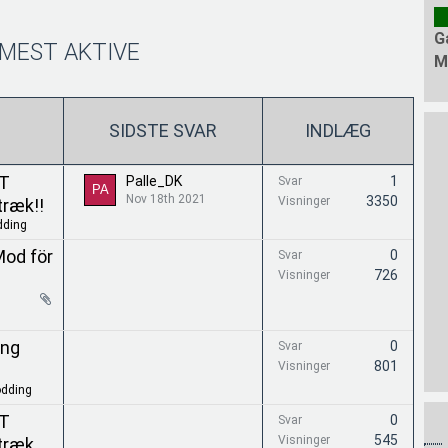
G
MEST AKTIVE
M
SIDSTE SVAR
INDLÆG
XT
Palle_DK
1
Svar
Nov 18th 2021
3350
Visninger
træk!!
ding
od för
0
Svar
726
Visninger
ing
0
Svar
801
Visninger
dding
XT
0
Svar
545
Visninger
træk