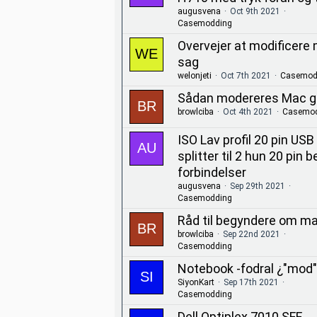
augusvena
Oct 9th 2021
Casemodding
Overvejer at modificere 
sag
welonjeti
Oct 7th 2021
Casemod
Sådan modereres Mac g
browlciba
Oct 4th 2021
Casemod
ISO Lav profil 20 pin USB 
splitter til 2 hun 20 pin b
forbindelser
augusvena
Sep 29th 2021
Casemodding
Råd til begyndere om ma
browlciba
Sep 22nd 2021
Casemodding
Notebook -fodral ¿"mod
SiyonKart
Sep 17th 2021
Casemodding
Dell Optiplex 7010 SFF