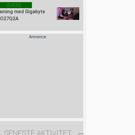
GUIDES
aming med Gigabyte
O27Q2A
Annonce:
SENESTE AKTIVITET