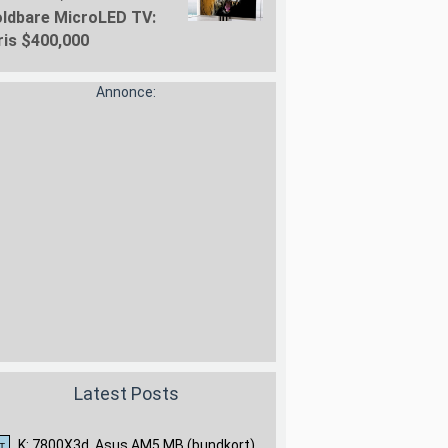
oldbare MicroLED TV:
ris $400,000
Annonce:
Latest Posts
K: 7800X3d, Asus AM5 MB (bundkort),