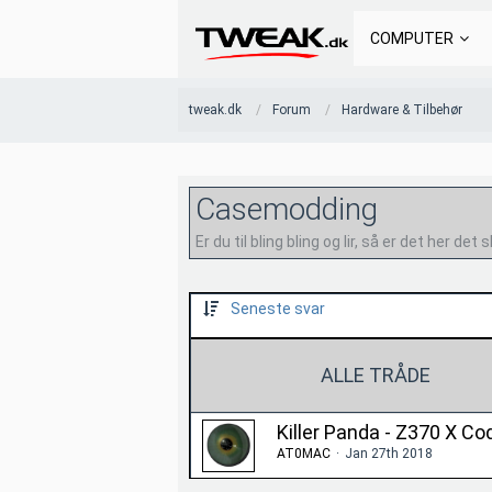
COMPUTER
tweak.dk
Forum
Hardware & Tilbehør
Casemodding
Er du til bling bling og lir, så er det her det 
Seneste svar
ALLE TRÅDE
Killer Panda - Z370 X Co
AT0MAC
Jan 27th 2018