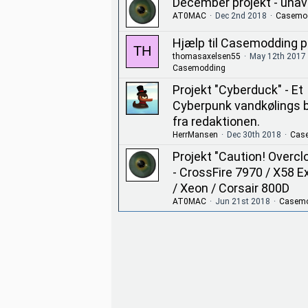
December projekt - unav
AT0MAC
Dec 2nd 2018
Casemo
Hjælp til Casemodding p
thomasaxelsen55
May 12th 2017
Casemodding
Projekt "Cyberduck" - Et
Cyberpunk vandkølings b
fra redaktionen.
HerrMansen
Dec 30th 2018
Cas
Projekt "Caution! Overcl
- CrossFire 7970 / X58 
/ Xeon / Corsair 800D
AT0MAC
Jun 21st 2018
Casemo