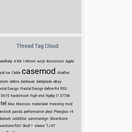
Thread Tag Cloud
eedhelp
4.5tb
140mm
acryl
Aluminium
Apple
casemod
ack Ice
Cable
chieftec
stom
define
der8auer
dørkplade
eBay
actal Design
Fractal Design define R4
ft03
TX670
hackintosh
high end
Hjælp
I7 3770k
ntel
Mac
Macross
materialer
messing
mod
erclock
panda
performance
plexi
Plexiglas
r4
botech
rx6800xt
sammenlign
SilverStone
lverstone ft03
Skull 1
sleeve
TJ-07