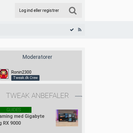
Log ind eller registrer
Moderatorer
Ronin2300
Tweak.dk Crew
TWEAK ANBEFALER
GUIDES
aming med Gigabyte
g RX 9000