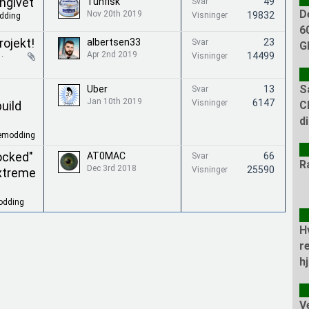
ngivet
Tunfisk
49
Svar
D
Nov 20th 2019
19832
Visninger
dding
6
rojekt!
albertsen33
23
Svar
G
Apr 2nd 2019
14499
Visninger
S
Uber
13
Svar
Jan 10th 2019
6147
Visninger
uild
C
d
emodding
ocked"
AT0MAC
66
Svar
R
Dec 3rd 2018
25590
Visninger
Extreme
dding
H
r
h
V