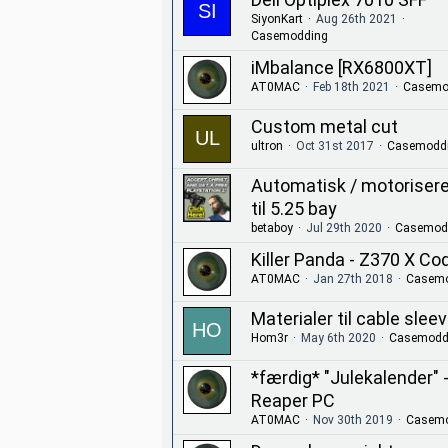
SiyonKart
Aug 26th 2021
Casemodding
iMbalance [RX6800XT]
AT0MAC
Feb 18th 2021
Casemo
Custom metal cut
ultron
Oct 31st 2017
Casemodd
Automatisk / motorisere
til 5.25 bay
betaboy
Jul 29th 2020
Casemod
Killer Panda - Z370 X Co
AT0MAC
Jan 27th 2018
Casemo
Materialer til cable slee
Hom3r
May 6th 2020
Casemodd
*færdig* "Julekalender" 
Reaper PC
AT0MAC
Nov 30th 2019
Casemo