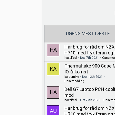
UGENS MEST LÆSTE
Har brug for råd om NZ
H710 med tryk foran og 
haxelfebl
Nov 7th 2021
Casemod
Thermaltake 900 Case M
IO-åtkomst
karbomike
Nov 12th 2021
Casemodding
Dell G7 Laptop PCH cool
mod
haxelfebl
Oct 27th 2021
Casemo
Har brug for råd om NZ
H710 med tryk foran og 