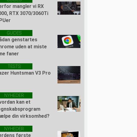
erfor mangler vi RX
000, RTX 3070/3060Ti
PUer
GUIDES
ådan genstartes
hrome uden at miste
ine faner
TESTS
azer Huntsman V3 Pro
NYHEDER
vordan kan et
egnskabsprogram
jælpe din virksomhed?
NYHEDER
erdens første