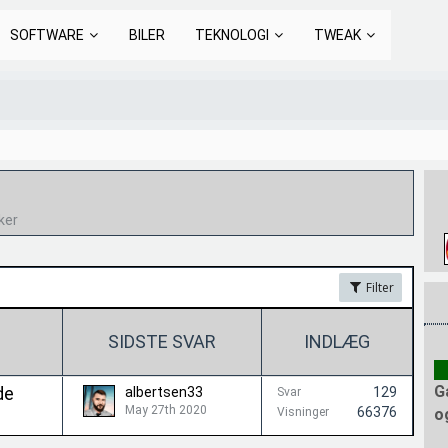
SOFTWARE
BILER
TEKNOLOGI
TWEAK
sker
Filter
SIDSTE SVAR
INDLÆG
G
de
albertsen33
129
Svar
May 27th 2020
66376
Visninger
o