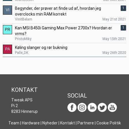
Begynder, der prøver at finde ud af, hvordan jeg
1
overclocks min RAM korrekt
VinitBelam
May 21st 2021
Kan MSI B450i Gaming Max Power 2700x? Hvordan er
1
vrms?
PristoMiky
May 15th 2021
Køling slanger og rør bukning
Palle_DK
May 26th 2020
KONTAKT
SOCIAL
Tweak APS
Pi 2
8283 Hinnerup
Team
|
Hardware
|
Nyheder
|
Kontakt
|
Partnere
|
Cookie Politik