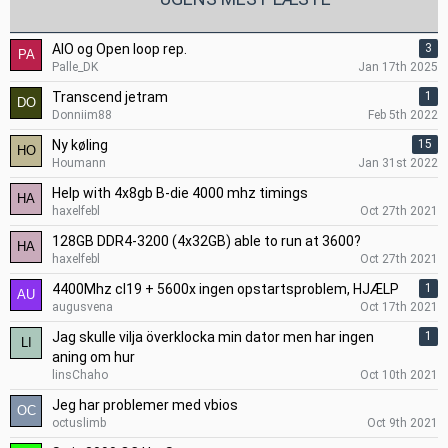
AIO og Open loop rep.
3
Palle_DK
Jan 17th 2025
Transcend jetram
1
Donniim88
Feb 5th 2022
Ny køling
15
Houmann
Jan 31st 2022
Help with 4x8gb B-die 4000 mhz timings
haxelfebl
Oct 27th 2021
128GB DDR4-3200 (4x32GB) able to run at 3600?
haxelfebl
Oct 27th 2021
4400Mhz cl19 + 5600x ingen opstartsproblem, HJÆLP
1
augusvena
Oct 17th 2021
Jag skulle vilja överklocka min dator men har ingen
1
aning om hur
linsChaho
Oct 10th 2021
Jeg har problemer med vbios
octuslimb
Oct 9th 2021