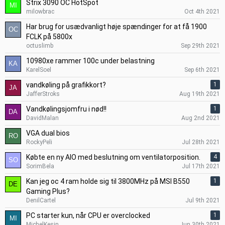
Strix 3090 OC HotSpot
milowbrac
Oct 4th 2021
Har brug for usædvanligt høje spændinger for at få 1900
FCLK på 5800x
octuslimb
Sep 29th 2021
10980xe rammer 100c under belastning
KarelSoel
Sep 6th 2021
vandkøling på grafikkort?
1
JafferStroks
Aug 19th 2021
Vandkølingsjomfru i nød!!
1
DavidMalan
Aug 2nd 2021
VGA dual bios
RockyPeli
Jul 28th 2021
Købte en ny AIO med beslutning om ventilatorposition.
4
SorimBela
Jul 17th 2021
Kan jeg oc 4 ram holde sig til 3800MHz på MSI B550
1
Gaming Plus?
DenilCartel
Jul 9th 2021
PC starter kun, når CPU er overclocked
1
MichelKesin
Jun 30th 2021