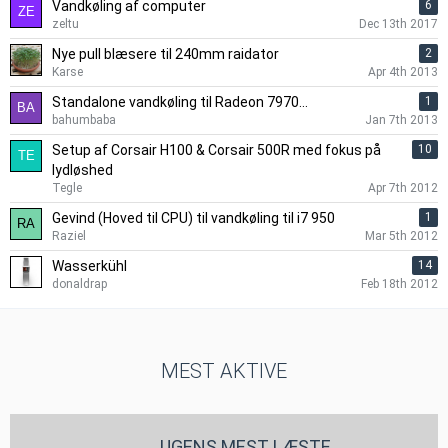
Vandkøling af computer
6
zeltu
Dec 13th 2017
Nye pull blæsere til 240mm raidator
2
Karse
Apr 4th 2013
Standalone vandkøling til Radeon 7970...
1
bahumbaba
Jan 7th 2013
Setup af Corsair H100 & Corsair 500R med fokus på
10
lydløshed
Tegle
Apr 7th 2012
Gevind (Hoved til CPU) til vandkøling til i7 950
1
Raziel
Mar 5th 2012
Wasserkühl
14
donaldrap
Feb 18th 2012
MEST AKTIVE
UGENS MEST LÆSTE