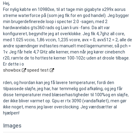
Hej,
For nylig købte en 10980xe, til at tage min gigabyte x299x aorus
xtreme waterforce på (som jeg fik for en god handel). Jeg bygger
min brugerdefinerede loop i specter 2.0 -sagen, med 2
hardwarelabs gts360 rads og Lian li uni -fans. Da alt var
konfigureret, begyndte jeg at overklokke. Jeg fik 4,7ghz all core,
med 1.025 vccio, 1,86 vccin, 1,235 vcore, avx = 0, avx512 = 2, alle de
andre spændinger indtastes manuelt med lagernummer, så pch =
1v. Jeg får hele 4,7 GHz alle kerner, men når jeg kører cinebench
r20, ramte de to hotteste kerner 100-102c uden at drosle tilbage.
Er dette i o
showbox
speed test
rden, og hvordan kan jeg få lavere temperaturer, fordi den
tilpassede sløjfe, jeg har, har temmelig god afkøling, og jeg får
disse temperaturer med blæserhastigheder til 100%og en sløjfe,
der ikke bliver varmet op. Gpu er rtx 3090 (vandafkølet), men gør
ikke noget, mens jeg laver overclocking. Jeg værdsætter al
hjælpen!
Images