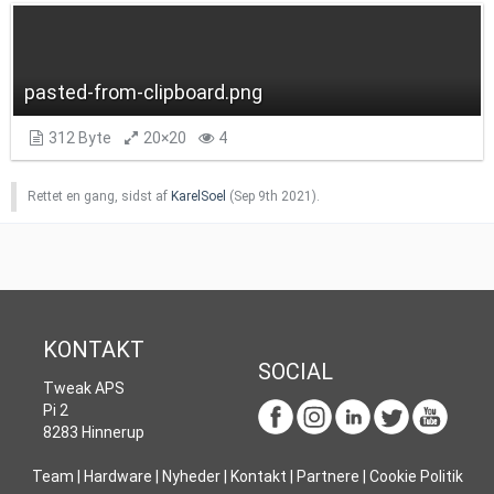
pasted-from-clipboard.png
312 Byte
20×20
4
Rettet en gang, sidst af
KarelSoel
(
Sep 9th 2021
).
KONTAKT
SOCIAL
Tweak APS
Pi 2
8283 Hinnerup
Team
|
Hardware
|
Nyheder
|
Kontakt
|
Partnere
|
Cookie Politik