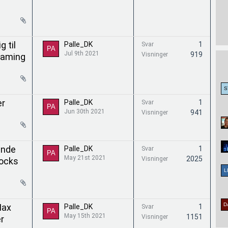
g til
Palle_DK
1
Svar
Jul 9th 2021
919
Visninger
Gaming
er
Palle_DK
1
Svar
Jun 30th 2021
941
Visninger
inde
Palle_DK
1
Svar
May 21st 2021
2025
Visninger
locks
Max
Palle_DK
1
Svar
May 15th 2021
1151
Visninger
r