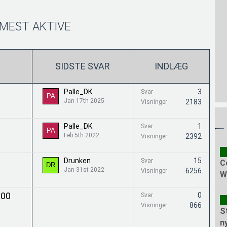
MEST AKTIVE
SIDSTE SVAR
INDLÆG
Palle_DK
3
Svar
Jan 17th 2025
2183
Visninger
Palle_DK
1
Svar
Feb 5th 2022
2392
Visninger
Drunken
15
Svar
C
Jan 31st 2022
6256
Visninger
W
000
0
Svar
866
Visninger
S
n