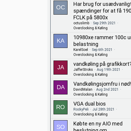
Har brug for usædvanligt
spændinger for at få 19
FCLK på 5800x
octuslimb
Sep 29th 2021
Overclocking & Køling
10980xe rammer 100c u
belastning
KarelSoel
Sep 6th 2021
Overclocking & Køling
vandkøling på grafikkort
JafferStroks
Aug 19th 2021
Overclocking & Køling
Vandkølingsjomfru i nød!
DavidMalan
Aug 2nd 2021
Overclocking & Køling
VGA dual bios
RockyPeli
Jul 28th 2021
Overclocking & Køling
Købte en ny AIO med
beslutning om