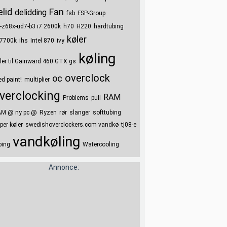
elid
Fan
delidding
fsb
FSP-Group
-z68x-ud7-b3 i7 2600k
h70
H220
hardtubing
køler
 7700k
ihs
Intel 870
ivy
køling
ler til Gainward 460 GTX gs
overclock
oc
d paint!
multiplier
verclocking
RAM
Problems
pull
M @ ny pc @
Ryzen
rør
slanger
softtubing
per køler
swedishoverclockers.com vandkø
tj08-e
vandkøling
bing
Watercooling
Annonce: