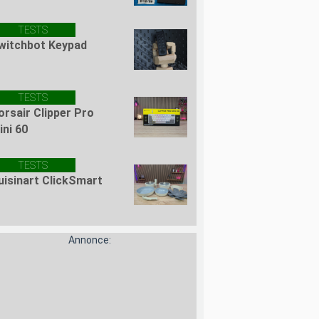
TESTS
witchbot Keypad
TESTS
orsair Clipper Pro
ini 60
TESTS
uisinart ClickSmart
Annonce: