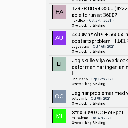
128GB DDR4-3200 (4x32
able to run at 3600?
haxelfebl
Oct 27th 2021
Overclocking & Køling
4400Mhz cl19 + 5600x i
opstartsproblem, HJÆL
augusvena
Oct 16th 2021
Overclocking & Køling
Jag skulle vilja överkloc
dator men har ingen ani
hur
linsChaho
Sep 17th 2021
Overclocking & Køling
Jeg har problemer med 
octuslimb
Oct 9th 2021
Overclocking & Køling
Strix 3090 OC HotSpot
milowbrac
Oct 4th 2021
Overclocking & Køling