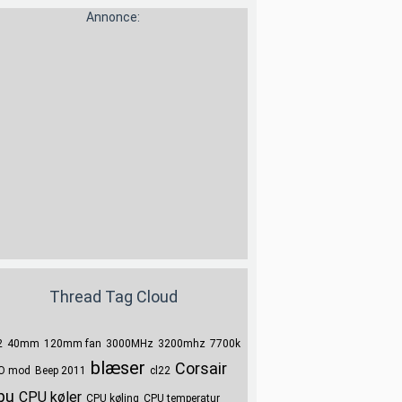
Annonce:
Thread Tag Cloud
2
40mm
120mm fan
3000MHz
3200mhz
7700k
blæser
Corsair
O mod
Beep 2011
cl22
pu
CPU køler
CPU køling
CPU temperatur