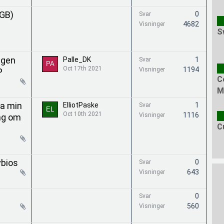
GB)
0
Svar
4682
Visninger
S
ngen
Palle_DK
1
Svar
Oct 17th 2021
1194
Visninger
P
C
M
ka min
ElliotPaske
1
Svar
Oct 10th 2021
1116
Visninger
ng om
C
vbios
0
Svar
643
Visninger
0
Svar
560
Visninger