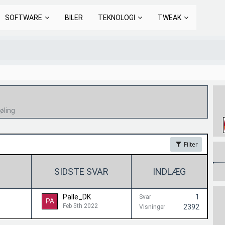
SOFTWARE
BILER
TEKNOLOGI
TWEAK
øling
Filter
SIDSTE SVAR
INDLÆG
Palle_DK
1
Svar
Feb 5th 2022
2392
Visninger