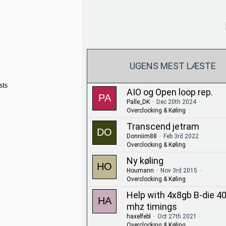
UGENS MEST LÆSTE
AIO og Open loop rep.
Palle_DK
Dec 20th 2024
Overclocking & Køling
Transcend jetram
Donniim88
Feb 3rd 2022
Overclocking & Køling
Ny køling
Houmann
Nov 3rd 2015
Overclocking & Køling
Help with 4x8gb B-die 4
mhz timings
haxelfebl
Oct 27th 2021
Overclocking & Køling