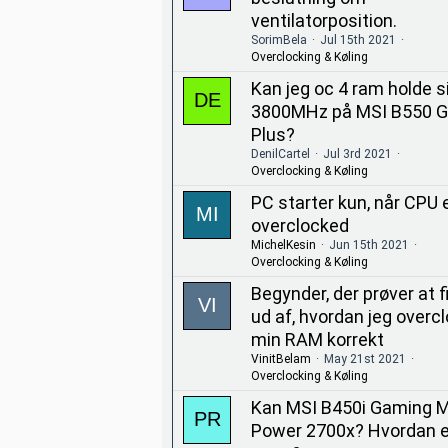
ventilatorposition.
SorimBela
Jul 15th 2021
Overclocking & Køling
Kan jeg oc 4 ram holde si
3800MHz på MSI B550 
Plus?
DenilCartel
Jul 3rd 2021
Overclocking & Køling
PC starter kun, når CPU 
overclocked
MichelKesin
Jun 15th 2021
Overclocking & Køling
Begynder, der prøver at f
ud af, hvordan jeg overc
min RAM korrekt
VinitBelam
May 21st 2021
Overclocking & Køling
Kan MSI B450i Gaming 
Power 2700x? Hvordan e