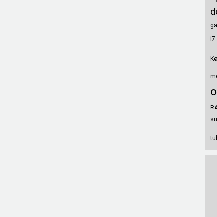
d
ga
i7
Kø
me
o
RA
su
tu