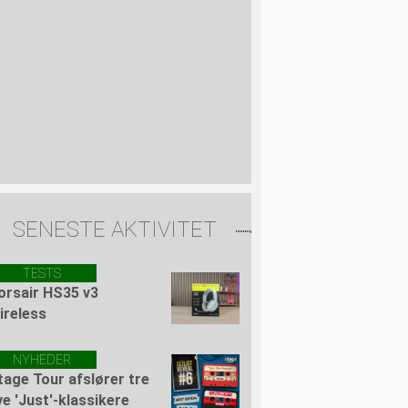
SENESTE AKTIVITET
TESTS
orsair HS35 v3
ireless
NYHEDER
tage Tour afslører tre
ye 'Just'-klassikere