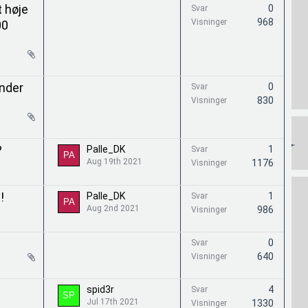
 høje
0
Svar
968
Visninger
00
nder
0
Svar
830
Visninger
?
Palle_DK
1
Svar
Aug 19th 2021
1176
Visninger
!
Palle_DK
1
Svar
Aug 2nd 2021
986
Visninger
0
Svar
640
Visninger
spid3r
4
Svar
Jul 17th 2021
1330
Visninger