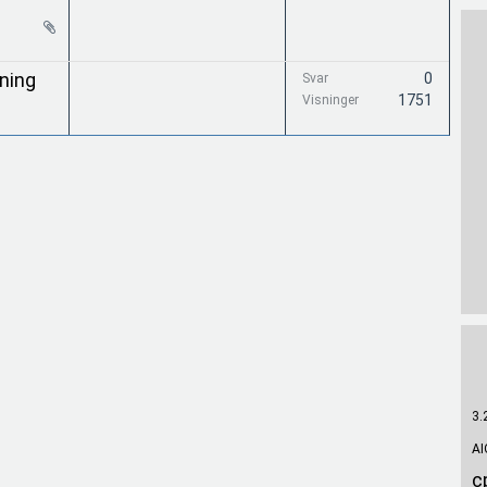
kning
0
Svar
1751
Visninger
3.
AI
c