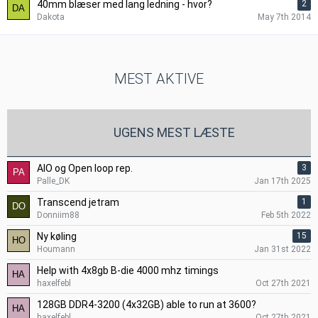
40mm blæser med lang ledning - hvor?
2
Dakota
May 7th 2014
MEST AKTIVE
UGENS MEST LÆSTE
AIO og Open loop rep.
3
Palle_DK
Jan 17th 2025
Transcend jetram
1
Donniim88
Feb 5th 2022
Ny køling
15
Houmann
Jan 31st 2022
Help with 4x8gb B-die 4000 mhz timings
haxelfebl
Oct 27th 2021
128GB DDR4-3200 (4x32GB) able to run at 3600?
haxelfebl
Oct 27th 2021