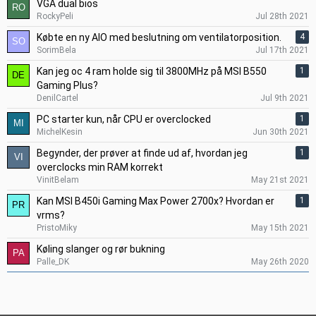
VGA dual bios
RockyPeli
Jul 28th 2021
Købte en ny AIO med beslutning om ventilatorposition.
4
SorimBela
Jul 17th 2021
Kan jeg oc 4 ram holde sig til 3800MHz på MSI B550
1
Gaming Plus?
DenilCartel
Jul 9th 2021
PC starter kun, når CPU er overclocked
1
MichelKesin
Jun 30th 2021
Begynder, der prøver at finde ud af, hvordan jeg
1
overclocks min RAM korrekt
VinitBelam
May 21st 2021
Kan MSI B450i Gaming Max Power 2700x? Hvordan er
1
vrms?
PristoMiky
May 15th 2021
Køling slanger og rør bukning
Palle_DK
May 26th 2020