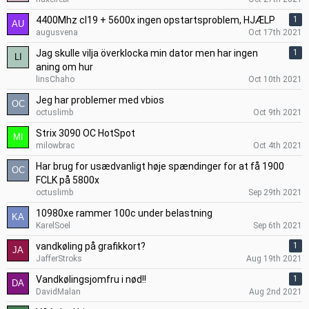
4400Mhz cl19 + 5600x ingen opstartsproblem, HJÆLP
1
augusvena
Oct 17th 2021
Jag skulle vilja överklocka min dator men har ingen
1
aning om hur
linsChaho
Oct 10th 2021
Jeg har problemer med vbios
octuslimb
Oct 9th 2021
Strix 3090 OC HotSpot
milowbrac
Oct 4th 2021
Har brug for usædvanligt høje spændinger for at få 1900
FCLK på 5800x
octuslimb
Sep 29th 2021
10980xe rammer 100c under belastning
KarelSoel
Sep 6th 2021
vandkøling på grafikkort?
1
JafferStroks
Aug 19th 2021
Vandkølingsjomfru i nød!!
1
DavidMalan
Aug 2nd 2021