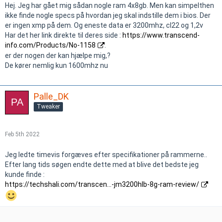
Hej. Jeg har gået mig sådan nogle ram 4x8gb. Men kan simpelthen
ikke finde nogle specs på hvordan jeg skal indstille dem i bios. Der
er ingen xmp på dem. Og eneste data er 3200mhz, cl22 og 1,2v
Har det her link direkte til deres side :
https://www.transcend-
info.com/Products/No-1158
.
er der nogen der kan hjælpe mig,?
De kører nemlig kun 1600mhz nu
Palle_DK
Tweaker
Feb 5th 2022
Jeg ledte timevis forgæves efter specifikationer på rammerne..
Efter lang tids søgen endte dette med at blive det bedste jeg
kunde finde :
https://techshali.com/transcen…-jm3200hlb-8g-ram-review/