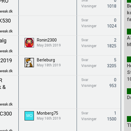
 PRO
0
Svar
B
1018
Visninger
Tweak.dk
k
f
CK530
0
Svar
1024
Visninger
Tweak.dk
A
alg
Ronin2300
2
Svar
M
May 26th 2019
1825
Visninger
Tweak.dk
t 2019
Berleburg
5
Svar
H
May 18th 2019
3205
Visninger
Tweak.dk
S
1
R
0
Svar
953
Visninger
k &
D
Tweak.dk
 C300
Monberg75
1
Svar
May 16th 2019
1500
Visninger
T