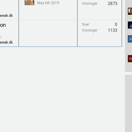
May 6th 2019
2873
Visninger
Tweak.dk
eon
0
Svar
1133
Visninger
9
Tweak.dk