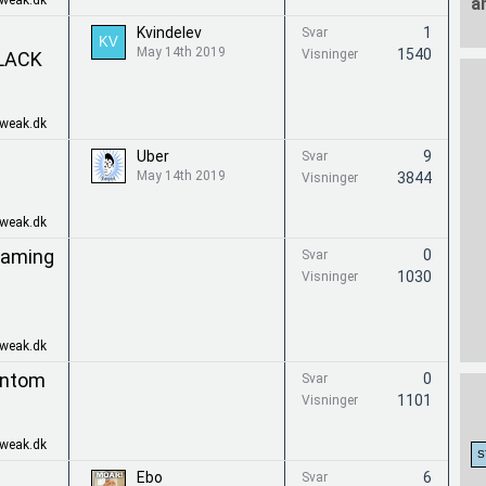
Tweak.dk
a
Kvindelev
1
Svar
May 14th 2019
1540
Visninger
BLACK
Tweak.dk
Uber
9
Svar
May 14th 2019
3844
Visninger
Tweak.dk
Gaming
0
Svar
1030
Visninger
Tweak.dk
antom
0
Svar
1101
Visninger
Tweak.dk
Ebo
6
Svar