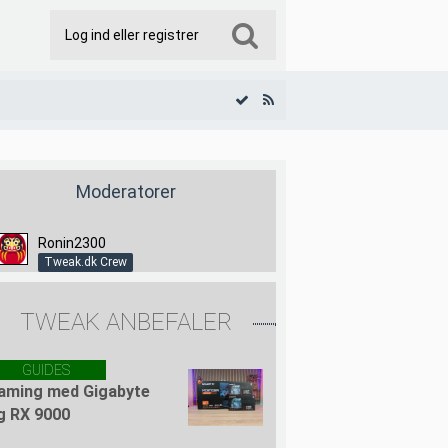
Log ind eller registrer
Moderatorer
Ronin2300
Tweak.dk Crew
TWEAK ANBEFALER
GUIDES
aming med Gigabyte
g RX 9000