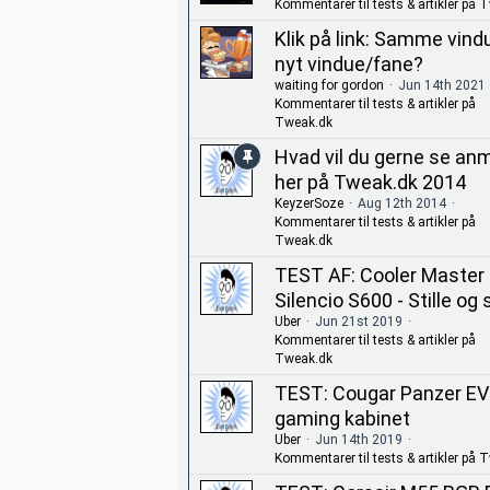
Kommentarer til tests & artikler på 
Klik på link: Samme vindu
nyt vindue/fane?
waiting for gordon
Jun 14th 2021
Kommentarer til tests & artikler på
Tweak.dk
Hvad vil du gerne se an
her på Tweak.dk 2014
KeyzerSoze
Aug 12th 2014
Kommentarer til tests & artikler på
Tweak.dk
TEST AF: Cooler Master
Silencio S600 - Stille og s
Uber
Jun 21st 2019
Kommentarer til tests & artikler på
Tweak.dk
TEST: Cougar Panzer E
gaming kabinet
Uber
Jun 14th 2019
Kommentarer til tests & artikler på 