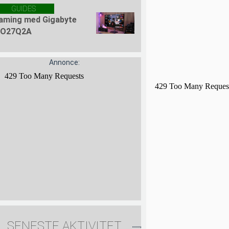
GUIDES
aming med Gigabyte
O27Q2A
Annonce:
SENESTE AKTIVITET