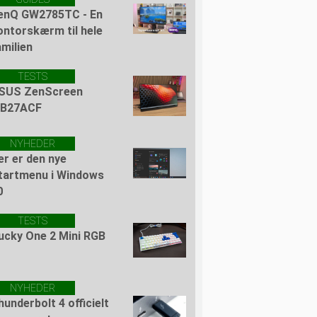
enQ GW2785TC - En
ontorskærm til hele
amilien
TESTS
SUS ZenScreen
B27ACF
NYHEDER
er er den nye
tartmenu i Windows
0
TESTS
ucky One 2 Mini RGB
NYHEDER
hunderbolt 4 officielt