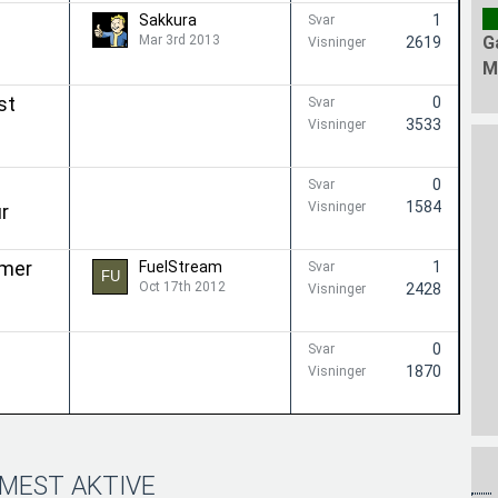
Sakkura
1
Svar
Mar 3rd 2013
G
2619
Visninger
M
st
0
Svar
3533
Visninger
0
Svar
1584
Visninger
r
amer
FuelStream
1
Svar
Oct 17th 2012
2428
Visninger
0
Svar
1870
Visninger
MEST AKTIVE