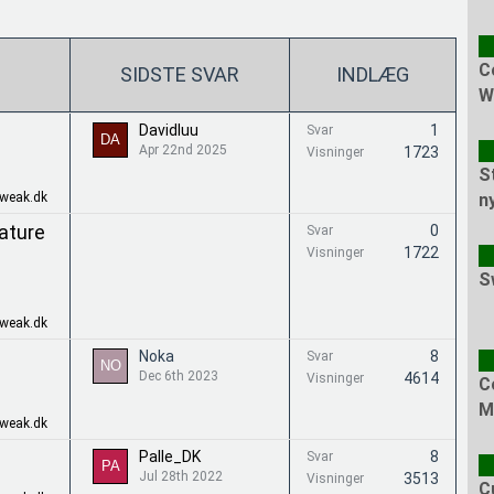
C
SIDSTE SVAR
INDLÆG
W
Davidluu
1
Svar
Apr 22nd 2025
1723
Visninger
S
Tweak.dk
n
ature
0
Svar
1722
Visninger
G
S
Tweak.dk
Noka
8
Svar
Dec 6th 2023
4614
Visninger
C
M
Tweak.dk
Palle_DK
8
Svar
Jul 28th 2022
3513
Visninger
C