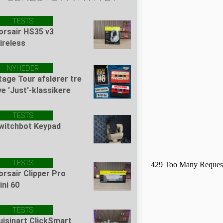
TESTS
orsair HS35 v3
ireless
NYHEDER
tage Tour afslører tre
ye 'Just'-klassikere
TESTS
witchbot Keypad
TESTS
orsair Clipper Pro
ini 60
TESTS
uisinart ClickSmart