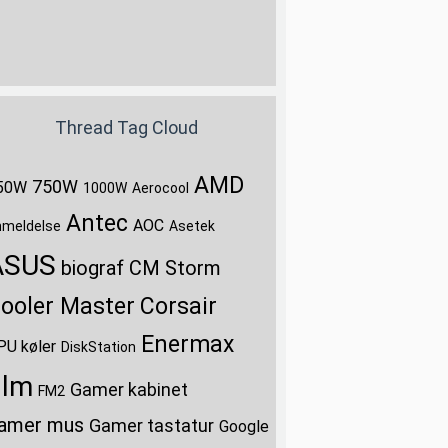
Thread Tag Cloud
AMD
750W
50W
1000W
Aerocool
Antec
AOC
nmeldelse
Asetek
ASUS
biograf
CM Storm
ooler Master
Corsair
Enermax
PU køler
DiskStation
ilm
Gamer kabinet
FM2
amer mus
Gamer tastatur
Google