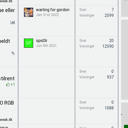
Tweak.dk
e eller
waiting for gordon
7
Svar
Jan 31st 2022
2599
Visninger
meldt
spid3r
20
Svar
Jun 5th 2021
12590
Visninger
0
Svar
937
Visninger
tilrent
+1
VO RGB
0
Svar
1088
Visninger
Tweak.dk