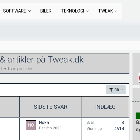
SOFTWARE
BILER
TEKNOLOGI
TWEAK
& artikler på Tweak.dk
ests og artikler
Filter
SIDSTE SVAR
INDLÆG
G
Noka
8
Svar
Dec 6th 2023
4614
Visninger
o