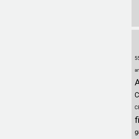
5
a
C
C
f
g