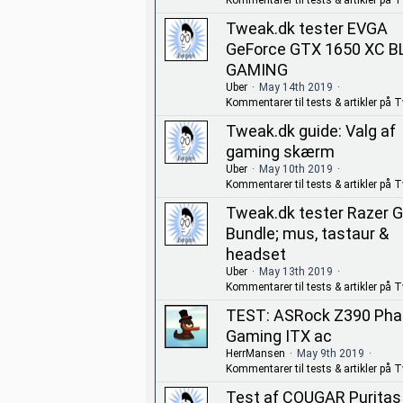
Kommentarer til tests & artikler på 
Tweak.dk tester EVGA
GeForce GTX 1650 XC 
GAMING
Uber
May 14th 2019
Kommentarer til tests & artikler på 
Tweak.dk guide: Valg af
gaming skærm
Uber
May 10th 2019
Kommentarer til tests & artikler på 
Tweak.dk tester Razer 
Bundle; mus, tastaur &
headset
Uber
May 13th 2019
Kommentarer til tests & artikler på 
TEST: ASRock Z390 Ph
Gaming ITX ac
HerrMansen
May 9th 2019
Kommentarer til tests & artikler på 
Test af COUGAR Puritas