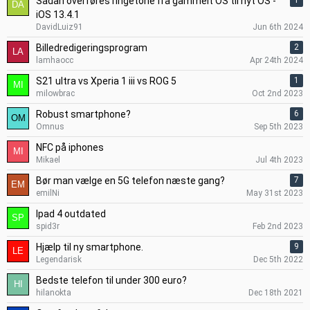
Sådan overføres ringetone fra gammelt OS til nyt OS -
1
iOS 13.4.1
DavidLuiz91
Jun 6th 2024
Billedredigeringsprogram
2
lamhaocc
Apr 24th 2024
S21 ultra vs Xperia 1 iii vs ROG 5
1
milowbrac
Oct 2nd 2023
Robust smartphone?
6
Omnus
Sep 5th 2023
NFC på iphones
Mikael
Jul 4th 2023
Bør man vælge en 5G telefon næste gang?
7
emilNi
May 31st 2023
Ipad 4 outdated
spid3r
Feb 2nd 2023
Hjælp til ny smartphone.
9
Legendarisk
Dec 5th 2022
Bedste telefon til under 300 euro?
hilanokta
Dec 18th 2021