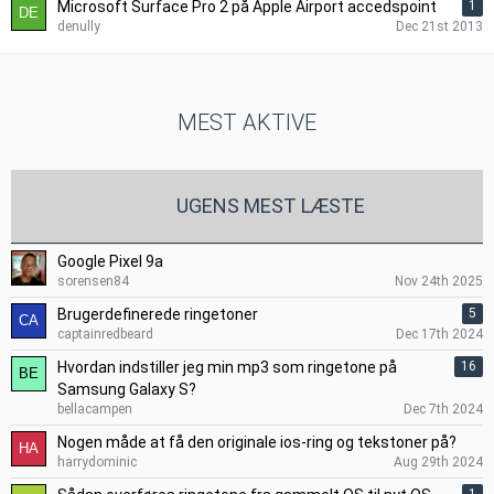
Microsoft Surface Pro 2 på Apple Airport accedspoint
1
denully
Dec 21st 2013
MEST AKTIVE
UGENS MEST LÆSTE
Google Pixel 9a
sorensen84
Nov 24th 2025
Brugerdefinerede ringetoner
5
captainredbeard
Dec 17th 2024
Hvordan indstiller jeg min mp3 som ringetone på
16
Samsung Galaxy S?
bellacampen
Dec 7th 2024
Nogen måde at få den originale ios-ring og tekstoner på?
harrydominic
Aug 29th 2024