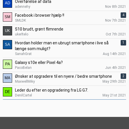
Overførelse af data
adennehy
Nov 8th 2021
Facebook i browser hjælp !!
4
SMLDK
Nov 7th 2021
S10 brudt, grønt flimrende
ukerltelo
Oct 7th 2021
Hvordan holder man en ubrugt smartphone i live så
1
længe som muligt?
SanahGrat
Aug 14th 2021
Galaxy s10e eller Pixel 4a?
PacoBelan
Jun 4th 2021
Ønsker at opgradere til en nyere / bedre smartphone
2
MaxwellMiky
May 29th 2021
Leder du efter en opgradering fra LG G7.
DenilCartel
May 21st 2021