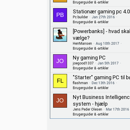
Brugerguider & -artikler
Stationær gaming pc 4.0
Pc builder
Jan 27th 2016
Brugerguider & -artikler
[Powerbanks] - hvad ska
vælge?
HerrMansen
Aug 10th 2017
Brugerguider & -artikler
Ny gaming PC
joegood1337
Jan 5th 2017
Brugerguider & -artikler
"Starter" gaming PC til b
flashman
Dec 13th 2016
Brugerguider & -artikler
Nyt Business Intelligen
system - hjælp
Jens Peder Olesen
Mar 17th 2016
Brugerguider & -artikler