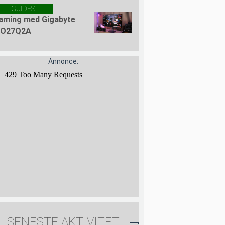
GUIDES
aming med Gigabyte
O27Q2A
Annonce:
SENESTE AKTIVITET