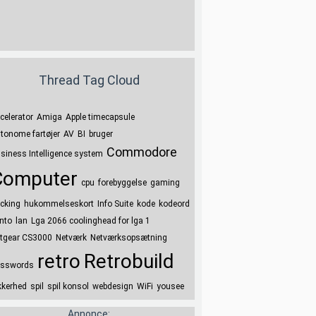
Thread Tag Cloud
celerator
Amiga
Apple timecapsule
tonome fartøjer
AV
BI
bruger
Commodore
siness Intelligence system
Computer
cpu
forebyggelse
gaming
cking
hukommelseskort
Info Suite
kode
kodeord
nto
lan
Lga 2066 coolinghead for lga 1
tgear CS3000
Netværk
Netværksopsætning
retro
Retrobuild
sswords
kkerhed
spil
spil konsol
webdesign
WiFi
yousee
Annonce: