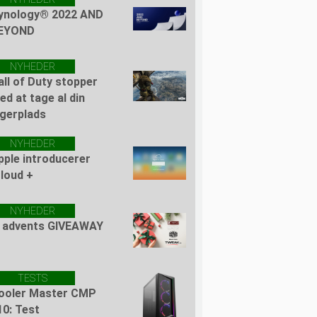
ynology® 2022 AND
EYOND
NYHEDER
all of Duty stopper
ed at tage al din
agerplads
NYHEDER
pple introducerer
Cloud +
NYHEDER
. advents GIVEAWAY
TESTS
ooler Master CMP
10: Test