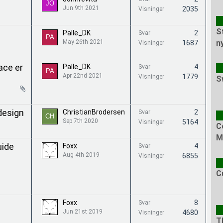
Jun 9th 2021
2035
Visninger
S
Palle_DK
2
Svar
May 26th 2021
n
1687
Visninger
ace er
Palle_DK
4
Svar
Apr 22nd 2021
1779
Visninger
S
design
ChristianBrodersen
2
Svar
Sep 7th 2020
5164
Visninger
C
M
uide
Foxx
4
Svar
Aug 4th 2019
6855
Visninger
C
Foxx
8
Svar
Jun 21st 2019
4680
Visninger
T