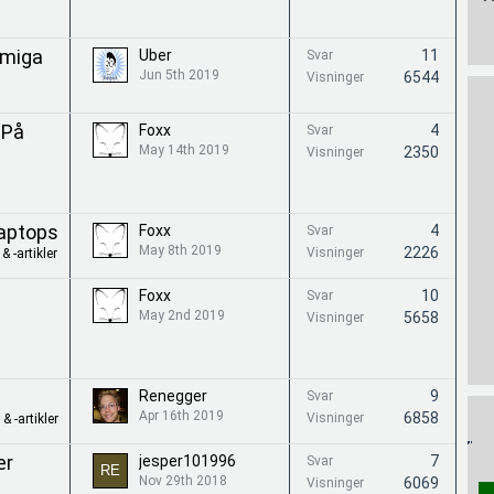
Amiga
Uber
11
Svar
Jun 5th 2019
6544
Visninger
 På
Foxx
4
Svar
May 14th 2019
2350
Visninger
Laptops
Foxx
4
Svar
May 8th 2019
2226
Visninger
& -artikler
Foxx
10
Svar
May 2nd 2019
5658
Visninger
Renegger
9
Svar
Apr 16th 2019
6858
Visninger
& -artikler
ær
jesper101996
7
Svar
Nov 29th 2018
6069
Visninger