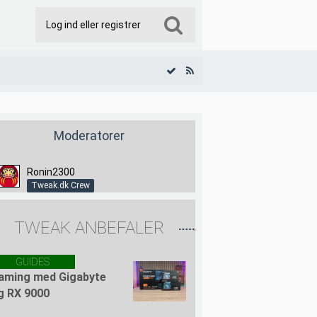
Log ind eller registrer
Moderatorer
Ronin2300
Tweak.dk Crew
TWEAK ANBEFALER
GUIDES
aming med Gigabyte
g RX 9000