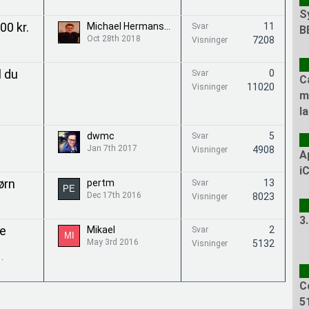
S
00 kr.
Michael Hermansen
11
Svar
B
Oct 28th 2018
7208
Visninger
l du
0
Svar
C
11020
Visninger
m
l
dwmc
5
Svar
Jan 7th 2017
4908
Visninger
A
i
ørn
pertm
13
Svar
Dec 17th 2016
8023
Visninger
3
ce
Mikael
2
Svar
May 3rd 2016
5132
Visninger
C
5