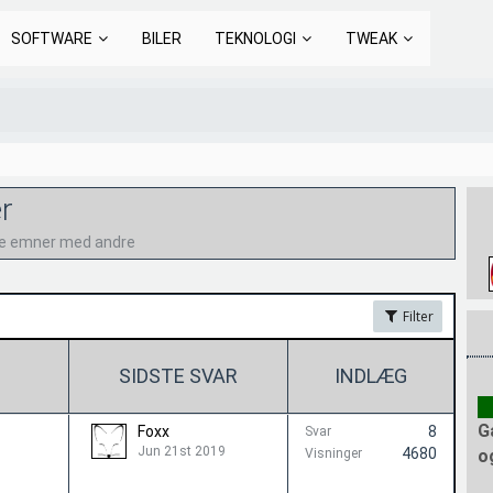
SOFTWARE
BILER
TEKNOLOGI
TWEAK
er
nte emner med andre
Filter
SIDSTE SVAR
INDLÆG
G
Foxx
8
Svar
Jun 21st 2019
4680
Visninger
o