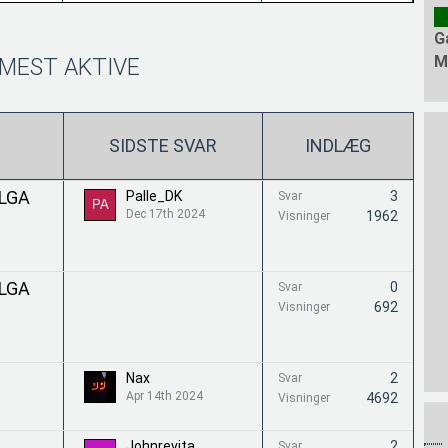
G
M
MEST AKTIVE
SIDSTE SVAR
INDLÆG
 LGA
Palle_DK
3
Svar
Dec 17th 2024
1962
Visninger
 LGA
0
Svar
692
Visninger
Nax
2
Svar
Apr 14th 2024
4692
Visninger
Johnrevita
2
Svar