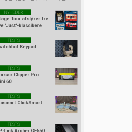
NYHEDER
tage Tour afslører tre
ye 'Just'-klassikere
TESTS
witchbot Keypad
TESTS
orsair Clipper Pro
ini 60
TESTS
uisinart ClickSmart
TESTS
P-Link Archer GE550